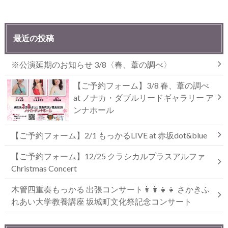
最近の投稿
※公演延期のお知らせ 3/8〈春、葦の調べ〉
【ご予約フォーム】3/8 春、葦の調べ
at ノナカ・ダブルリードギャラリー ア
ンナホール
【ご予約フォーム】2/1 もっかるLIVE at 赤坂dot&blue
【ご予約フォーム】12/25 クラシカルプラスアルファ
Christmas Concert
木管四重奏もっかる 出張コンサート👩‍👩‍👧‍👧 さかきふ
れあい大学教養講座 坂城町文化祭記念コンサート