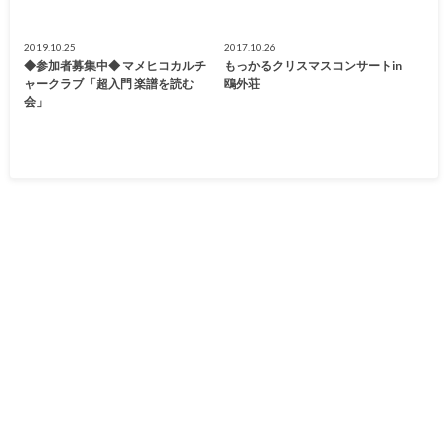
2019.10.25
2017.10.26
◆参加者募集中◆ マメヒコカルチ
もっかるクリスマスコンサートin
ャークラブ「超入門 楽譜を読む
鴎外荘
会」