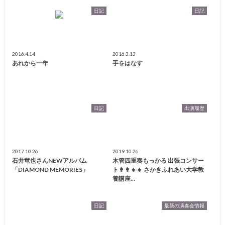
日記
日記
2016.4.14
2016.3.13
あれから一年
手をはなす
日記
出演履歴
2017.10.26
2019.10.26
石井竜也さんNEWアルバム
木管四重奏もっかる 出張コンサー
「DIAMOND MEMORIES」
ト👩‍👩‍👧‍👧 さかきふれあい大学教
養講座…
日記
最新の演奏会情報