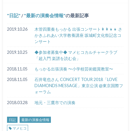
日記
/
最新の演奏会情報
の最新記事
2019.10.26
木管四重奏もっかる 出張コンサート👩‍👩‍👧‍👧 さ
かきふれあい大学教養講座 坂城町文化祭記念コ
ンサート
2019.10.25
◆参加者募集中◆ マメヒコカルチャークラブ
「超入門 楽譜を読む会」
2018.11.05
もっかる出張演奏 〜小学校芸術鑑賞教室〜
2018.11.05
石井竜也さん CONCERT TOUR 2018「LOVE
DIAMONDS MESSAGE」東京公演 @東京国際フ
ォーラム
2018.03.28
地元・三鷹市での演奏
日記
最新の演奏会情報
マメヒコ