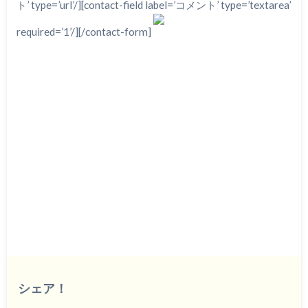
ト’ type=’url’/][contact-field label=’コメント’ type=’textarea’
required=’1’/][/contact-form]
シェア！