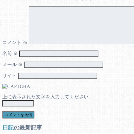
コメント
※
名前
※
メール
※
サイト
上に表示された文字を入力してください。
日記
の最新記事