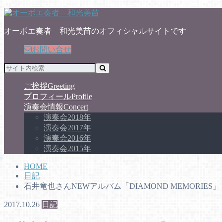
オーボエ奏者 和光美苗のオフィシャルサイトです
お問い合せ
ご挨拶
Greeting
プロフィール
Profile
演奏会情報
Concert
演奏会2018年
演奏会2017年
演奏会2016年
演奏会2015年
HOME
日記
石井竜也さんNEWアルバム「DIAMOND MEMORIES」
2017.10.26
日記