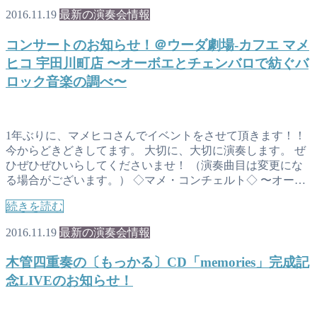
2016.11.19
最新の演奏会情報
コンサートのお知らせ！＠ウーダ劇場-カフエ マメ
ヒコ 宇田川町店 〜オーボエとチェンバロで紡ぐバ
ロック音楽の調べ〜
1年ぶりに、マメヒコさんでイベントをさせて頂きます！！
今からどきどきしてます。 大切に、大切に演奏します。 ぜ
ひぜひぜひいらしてくださいませ！ （演奏曲目は変更にな
る場合がございます。） ◇マメ・コンチェルト◇ 〜オー…
続きを読む
2016.11.19
最新の演奏会情報
木管四重奏の〔もっかる〕CD「memories」完成記
念LIVEのお知らせ！