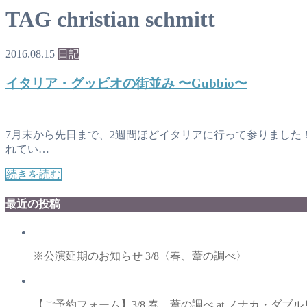
TAG
christian schmitt
2016.08.15
日記
イタリア・グッビオの街並み 〜Gubbio〜
7月末から先日まで、2週間ほどイタリアに行って参りました！ Gubbi
れてい…
続きを読む
最近の投稿
※公演延期のお知らせ 3/8〈春、葦の調べ〉
【ご予約フォーム】3/8 春、葦の調べ at ノナカ・ダ