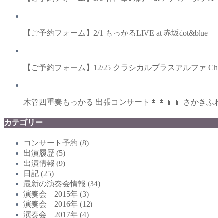
【ご予約フォーム】2/1 もっかるLIVE at 赤坂dot&blue
【ご予約フォーム】12/25 クラシカルプラスアルファ Christma
木管四重奏もっかる 出張コンサート👩‍👩‍👧‍👧 
カテゴリー
コンサート予約
(8)
出演履歴
(5)
出演情報
(9)
日記
(25)
最新の演奏会情報
(34)
演奏会 2015年
(3)
演奏会 2016年
(12)
演奏会 2017年
(4)