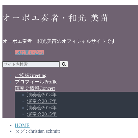
オーボエ奏者 和光美苗のオフィシャルサイトです
お問い合せ
ご挨拶
Greeting
プロフィール
Profile
演奏会情報
Concert
演奏会2018年
演奏会2017年
演奏会2016年
演奏会2015年
HOME
タグ : christian schmitt