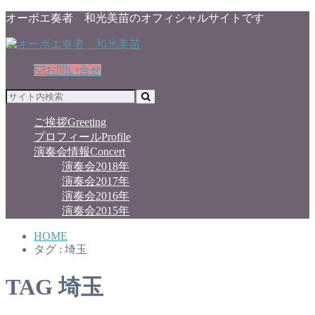
オーボエ奏者 和光美苗のオフィシャルサイトです
お問い合せ
ご挨拶
Greeting
プロフィール
Profile
演奏会情報
Concert
演奏会2018年
演奏会2017年
演奏会2016年
演奏会2015年
HOME
タグ : 埼玉
TAG
埼玉